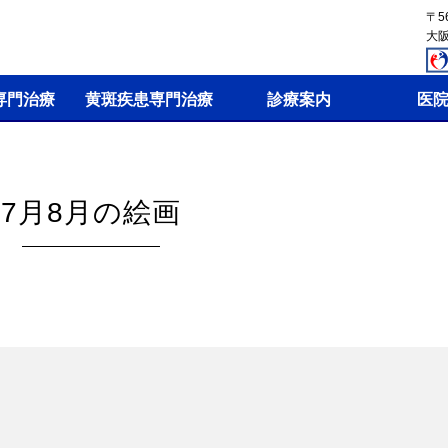
〒56
大阪
専門治療
黄斑疾患専門治療
診療案内
医
7月8月の絵画