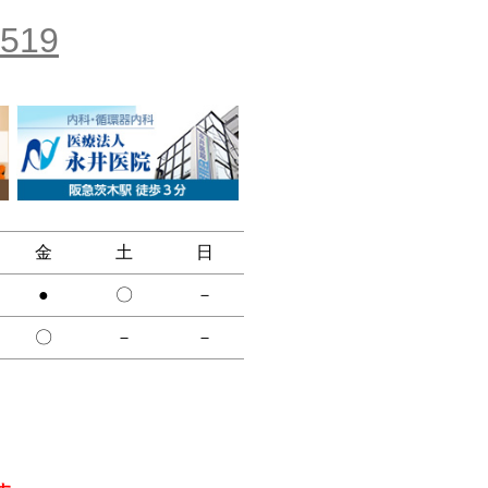
1519
金
土
日
●
〇
－
〇
－
－