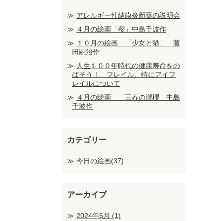
アレルギー性結膜炎新薬の説明会
４月の絵画「櫻」中島千波作
１０月の絵画 「少女と猫」 藤
田嗣治作
人生１００年時代の健康寿命をの
ばそう！ フレイル、特にアイフ
レイルについて
４月の絵画 「三春の瀧櫻」中島
千波作
カテゴリー
今日の絵画(37)
アーカイブ
2024年6月
(1)