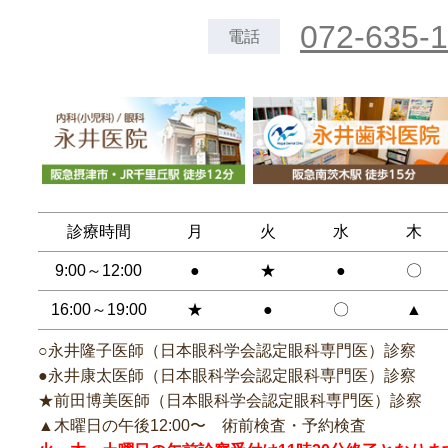
072-635-
電話
診療時間
月
火
水
木
9:00～12:00
●
★
●
〇
16:00～19:00
★
●
〇
▲
○永井隆子医師（日本眼科学会認定眼科専門医）診察
●永井康太医師（日本眼科学会認定眼科専門医）診察
★前田博美医師（日本眼科学会認定眼科専門医）診察
▲木曜日の午後12:00〜 術前検査・予約検査