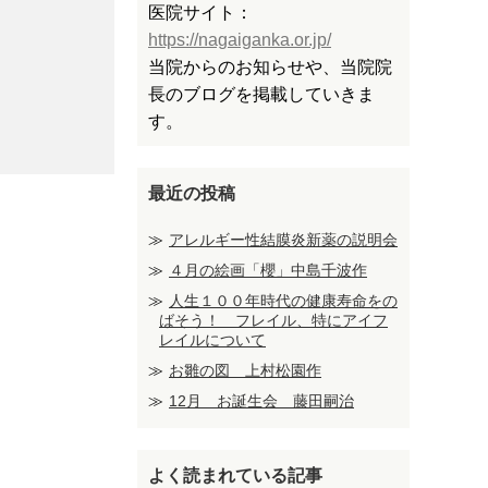
医院サイト：
https://nagaiganka.or.jp/
当院からのお知らせや、当院院
長のブログを掲載していきま
す。
最近の投稿
アレルギー性結膜炎新薬の説明会
４月の絵画「櫻」中島千波作
人生１００年時代の健康寿命をの
ばそう！ フレイル、特にアイフ
レイルについて
お雛の図 上村松園作
12月 お誕生会 藤田嗣治
よく読まれている記事