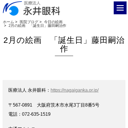
ホーム
>
医院ブログ
>
今日の絵画
>
2月の絵画 「誕生日」藤田嗣治作
2月の絵画 「誕生日」藤田嗣治
作
医療法人 永井眼科：
https://nagaiganka.or.jp/
〒567-0891 大阪府茨木市水尾3丁目8番5号
電話：072-635-1519