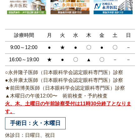
診療時間
月
火
水
木
金
土
日
9:00～12:00
●
★
●
〇
●
〇
－
16:00～19:00
★
●
〇
▲
〇
－
－
○永井隆子医師（日本眼科学会認定眼科専門医）診察
●永井康太医師（日本眼科学会認定眼科専門医）診察
★前田博美医師（日本眼科学会認定眼科専門医）診察
▲木曜日の午後12:00〜 術前検査・予約検査
火、木、土曜日の午前診察受付は11時30分終了となりま
す。
手術日：火・木曜日
休診日：日曜日、祝日