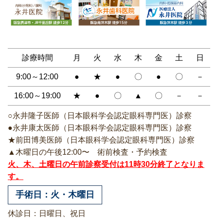
診療時間
月
火
水
木
金
土
日
9:00～12:00
●
★
●
〇
●
〇
－
16:00～19:00
★
●
〇
▲
〇
－
－
○永井隆子医師（日本眼科学会認定眼科専門医）診察
●永井康太医師（日本眼科学会認定眼科専門医）診察
★前田博美医師（日本眼科学会認定眼科専門医）診察
▲木曜日の午後12:00〜 術前検査・予約検査
火、木、土曜日の午前診察受付は11時30分終了となりま
す。
手術日：火・木曜日
休診日：日曜日、祝日