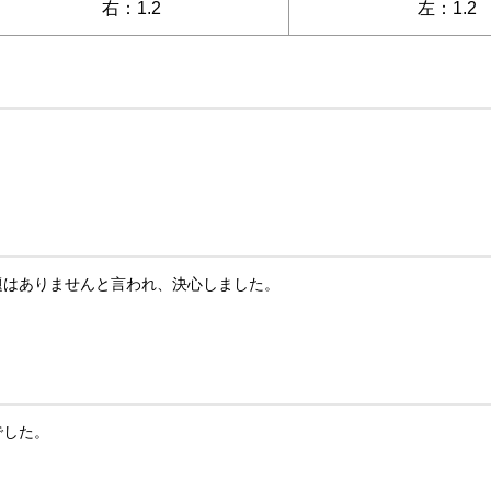
右：1.2
左：1.2
題はありませんと言われ、決心しました。
でした。