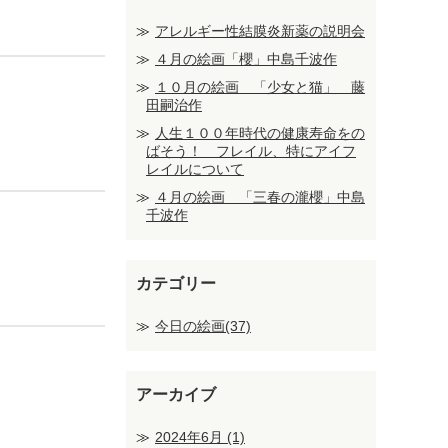
アレルギー性結膜炎新薬の説明会
４月の絵画「櫻」中島千波作
１０月の絵画 「少女と猫」 藤
田嗣治作
人生１００年時代の健康寿命をの
ばそう！ フレイル、特にアイフ
レイルについて
４月の絵画 「三春の瀧櫻」中島
千波作
カテゴリー
今日の絵画(37)
アーカイブ
2024年6月
(1)