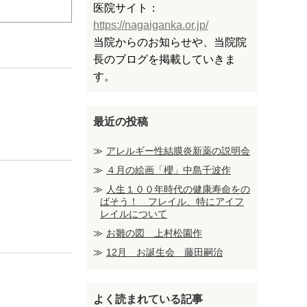
医院サイト：
https://nagaiganka.or.jp/
当院からのお知らせや、当院院
長のブログを掲載していきま
す。
最近の投稿
アレルギー性結膜炎新薬の説明会
４月の絵画「櫻」中島千波作
人生１００年時代の健康寿命をの
ばそう！ フレイル、特にアイフ
レイルについて
お雛の図 上村松園作
12月 お誕生会 藤田嗣治
よく読まれている記事