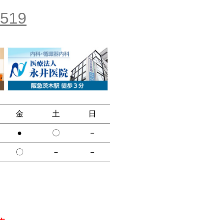
1519
金
土
日
●
〇
－
〇
－
－